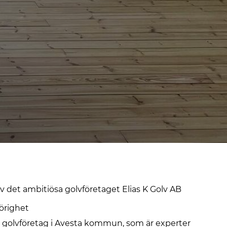
v det ambitiösa golvföretaget Elias K Golv AB
örighet
t golvföretag i Avesta kommun, som är experter