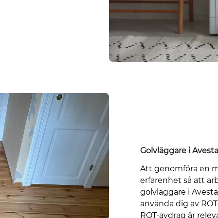
Golvläggare i Avest
Att genomföra en m
erfarenhet så att arb
golvläggare i Avesta
använda dig av ROT
ROT-avdrag är relev