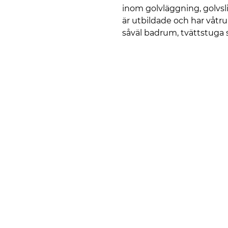
inom golvläggning, golvsl
är utbildade och har våtr
såväl badrum, tvättstuga 