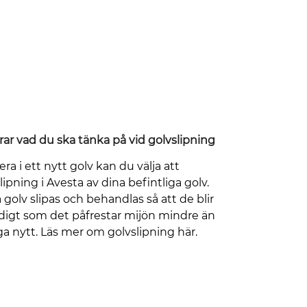
larar vad du ska tänka på vid golvslipning
tera i ett nytt golv kan du välja att
pning i Avesta av dina befintliga golv.
 golv slipas och behandlas så att de blir
digt som det påfrestar mijön mindre än
ga nytt. Läs mer om golvslipning här.