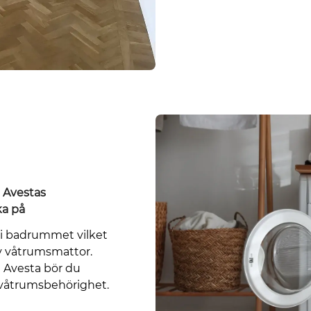
 Avestas
ka på
a i badrummet vilket
av våtrumsmattor.
 Avesta bör du
 våtrumsbehörighet.